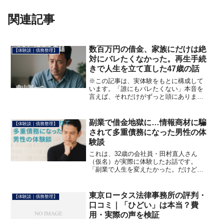
関連記事
数百万円の借金、家族にだけは絶
【体験談｜債務整理】
対にバレたくなかった。再生手続
きで人生を立て直した47歳の話
※この記事は、実体験をもとに構成して
います。「誰にもバレたくない」本音を
言えば、それだけがずっと頭にありまし
た。借金をしたことよりも、ギャンブル
に手を出したことよりも、何よりも——
家族にバレることが怖かったのです。働
副業で借金地獄に…情報商材に騙
【体験談｜債務整理】
いても、足りない。未来の...
されて多重債務になった男性の体
験談
これは、32歳の会社員・田村直人さん
（仮名）が実際に体験したお話です。
「副業で人生を変えたかった。だけど残
ったのは、借金だけでした」田村さん
は、そう語ります。副業って、今の時
代、誰しも一度は考えたことがあると思
東京ロータス法律事務所の評判・
【体験談｜債務整理】
います。「少しでも生活を楽にし...
口コミ｜「ひどい」は本当？費
用・実際の声を検証