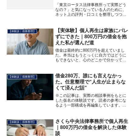
「東京ロータス法律事務所って実際どう
なの？」と気になっている人のために、
ネット上の評判・口コミを整理しつつ、
私自身が調べた範囲で感じたことを書い
ておく。私は現在、別の法律事務所で個
人再生の返済中だ。800万円を超える借金
【実体験】個人再生は家族にバレ
【体験談｜債務整理】
を家族に知られないま...
ずにできた｜800万円の借金を抱
えた私が選んだ道
借金は最終的に800万円を超えていまし
た。本当はもうとっくに自力ではどうに
もできないと、心のどこかで分かってい
たんです。それでも、家族と会社にだけ
は絶対に知られたくなかった。妻に、子
どもに、職場の同僚に、こんな自分を見
借金280万、誰にも言えなかっ
【体験談｜債務整理】
られるくらいなら——そ...
た。任意整理で“人生が止まらな
くて済んだ話”
※この記事は、実際の相談事例をもとに
した仮名の体験談です。読者の参考にな
るよう一部構成を再編集しています。
「返せないかもしれない」と思った日か
ら、生活が止まりました。名前は田中和
也、36歳。独身で実家暮らし、工場の夜
さくら中央法律事務所で個人再生
【体験談｜債務整理】
勤で働いています。借金は...
｜800万円の借金を解決した体験
談