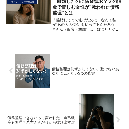
離婚したのに借金請求？夫の借
【コラム｜人生の転機】
金で苦しむ女性が“救われた債務
整理”とは
「離婚してまで逃げたのに、なんで私
が“あの人の借金”を払ってるんだろう」
Mさん（仮名・38歳）は、ぽつりとそう
呟きました。——家族を守りたかっただ
けなんです。 それなのに、守るどころ
か、壊されて、今も縛られてる。夫の借
金。ギャンブル、無駄...
債務整理は恥ずかしくない。動けないあ
なたに伝えたい5つの真実
債務整理できないって言われた…自己破
産も無理？八方ふさがりから抜け出す道