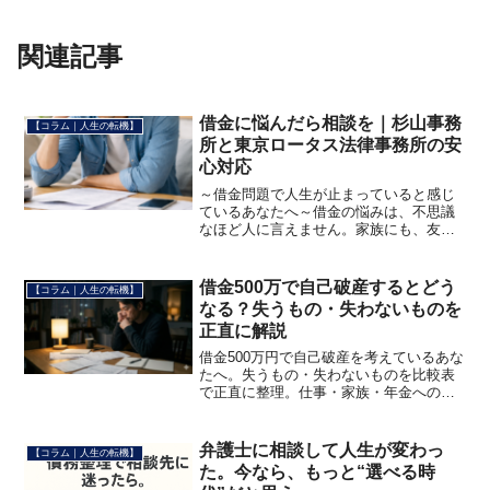
関連記事
借金に悩んだら相談を｜杉山事務
【コラム｜人生の転機】
所と東京ロータス法律事務所の安
心対応
～借金問題で人生が止まっていると感じ
ているあなたへ～借金の悩みは、不思議
なほど人に言えません。家族にも、友人
にも、同僚にも言えず、夜になると頭の
中で同じことを何度も考えてしまう。
「このままじゃダメだと思っているの
借金500万で自己破産するとどう
【コラム｜人生の転機】
に、何もできていない」「相談...
なる？失うもの・失わないものを
正直に解説
借金500万円で自己破産を考えているあな
たへ。失うもの・失わないものを比較表
で正直に整理。仕事・家族・年金への影
響も解説します。自己破産以外の選択肢
（任意整理・個人再生）との比較も掲
載。まず選択肢を一緒に考えてくれる無
弁護士に相談して人生が変わっ
【コラム｜人生の転機】
料相談があります。
た。今なら、もっと“選べる時