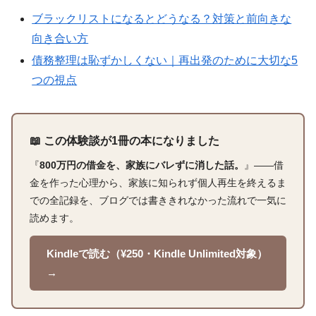
ブラックリストになるとどうなる？対策と前向きな
向き合い方
債務整理は恥ずかしくない｜再出発のために大切な5
つの視点
📖 この体験談が1冊の本になりました
『
800万円の借金を、家族にバレずに消した話。
』――借
金を作った心理から、家族に知られず個人再生を終えるま
での全記録を、ブログでは書ききれなかった流れで一気に
読めます。
Kindleで読む（¥250・Kindle Unlimited対象）
→