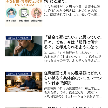
代”だと思う。
「もう無理だ」と思った日、弁護士に連
れて行かれた今思えば、あのときの私
は、ほぼ壊れていました。働いても働い
てもお金が残らない。借金は増える。家
族にはバレたくない。気づけば、ATMの
前で動けなくなっていました。そんなと
き、最後の望みで駆け込ん...
「借金で死にたい」と思っていた
【コラム｜人生の転機】
日々。でも、今は『明日は何す
る？』と考えられるようになっ
た。
はじめに「もう無理かもしれない」「こ
のまま消えてしまいたい」──。借金に追
われる日々の中で、ふとそんな考えがよ
ぎる瞬間がありました。借金の悩みは、
その金額の大小ではありません。誰にも
相談できず、一人きりで抱え込んでしま
任意整理で月々の返済額はどれく
【コラム｜人生の転機】
ったとき、人は自分を責...
らい減る？具体的なシミュレーシ
ョン付きで解説
任意整理で月々の返済額が半額以下にな
る方も多いです。借金100万・300万・
500万円別のシミュレーション表付きで、
返済額が減る仕組みをわかりやすく解
説。まず無料相談で「いくら減るか」を
確認してみてください。