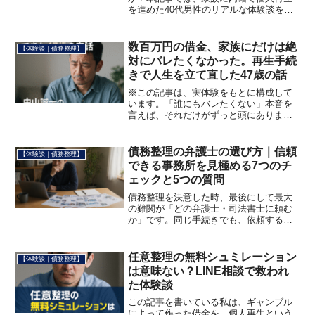
を進めた40代男性のリアルな体験談を紹
介。ナカハラさんとのやり取りや弁護士
費用、家計簿アプリでの支出管理まで詳
しく解説。後悔しない再スタートのヒン
数百万円の借金、家族にだけは絶
【体験談｜債務整理】
トがここにあります。
対にバレたくなかった。再生手続
きで人生を立て直した47歳の話
※この記事は、実体験をもとに構成して
います。「誰にもバレたくない」本音を
言えば、それだけがずっと頭にありまし
た。借金をしたことよりも、ギャンブル
に手を出したことよりも、何よりも——
家族にバレることが怖かったのです。働
債務整理の弁護士の選び方｜信頼
【体験談｜債務整理】
いても、足りない。未来の...
できる事務所を見極める7つのチ
ェックと5つの質問
債務整理を決意した時、最後にして最大
の難関が「どの弁護士・司法書士に頼む
か」です。同じ手続きでも、依頼する事
務所によって費用は数十万円違い、家族
にバレるかバレないかも変わり、完済ま
でのストレスも天と地ほど差が出ます。
任意整理の無料シュミレーション
【体験談｜債務整理】
「とりあえず広告で見た事...
は意味ない？LINE相談で救われ
た体験談
この記事を書いている私は、ギャンブル
によって作った借金を、個人再生という