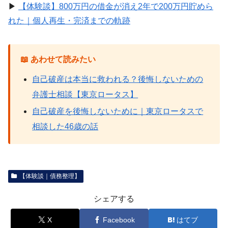
▶
【体験談】800万円の借金が消え2年で200万円貯めら
れた｜個人再生・完済までの軌跡
📖 あわせて読みたい
自己破産は本当に救われる？後悔しないための
弁護士相談【東京ロータス】
自己破産を後悔しないために｜東京ロータスで
相談した46歳の話
【体験談｜債務整理】
シェアする
X
Facebook
はてブ