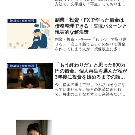
方法で、文字通り「再生」しておりま
す。▶ 私の体験談はこちら私が伝えたい
のは、これだけ。「借金なんかで死ぬん
じゃねぇ！」やり直すことは、絶対に可
副業・投資・FXで作った借金は
【体験談｜債務整理】
能です。繰り返します。【...
債務整理できる｜失敗パターンと
現実的な解決策
副業・投資・FX——「もう少しで取り返
せる」「次こそ勝てる」その焦りで借金
を作ってしまう人が、想像以上に多くい
ます。私の周りにも、副業の失敗、仮想
通貨の暴落、FXの追証、情報商材への投
資で多重債務に陥った人が複数いまし
「もう終わりだ」と思った800万
【体験談｜債務整理】
た。共通していたのは「...
円の借金。個人再生を選んだ私が
3年後に投資を始めるまでの話
【実体験】
今、借金の重さで押しつぶされそうにな
っていませんか。毎月の返済に追われ
て、将来のことなど考える余裕もない。
家族に顔向けできないという罪悪感。誰
にも相談できない孤独感。私はかつて、
800万円を超える借金を抱えていました。
仕事はある、家族もいる...