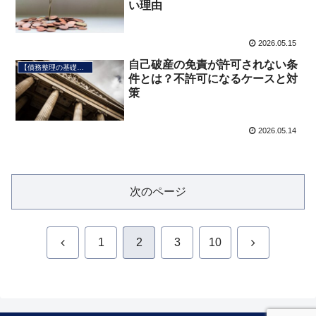
い理由
2026.05.15
自己破産の免責が許可されない条
【債務整理の基礎知識】
件とは？不許可になるケースと対
策
2026.05.14
次のページ
前
次
1
2
3
10
へ
へ