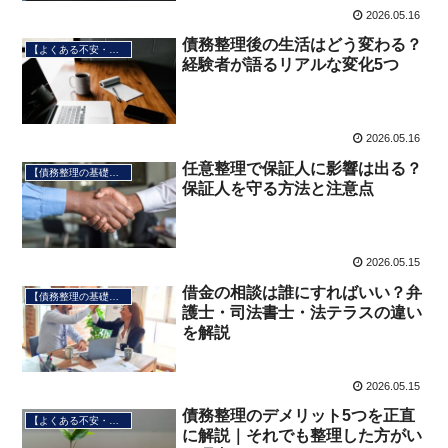
2026.05.16
債務整理後の生活はどう変わる？
【よくある不安・疑問】
経験者が語るリアルな変化5つ
2026.05.16
任意整理で保証人に影響は出る？
【債務整理の基礎知識】
保証人を守る方法と注意点
2026.05.15
借金の相談は誰にすればいい？弁
【債務整理の基礎知識】
護士・司法書士・法テラスの違い
を解説
2026.05.15
債務整理のデメリット5つを正直
【よくある不安・疑問】
に解説｜それでも整理した方がい