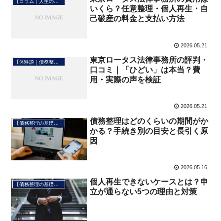
【コラム｜人生の転機】
いくら？任意整理・個人再生・自
己破産の料金と支払い方法
2026.05.21
東京ロータス法律事務所の評判・
【体験談｜債務整理】
口コミ｜「ひどい」は本当？費
用・実際の声を検証
2026.05.21
債務整理はどのくらいの期間がか
【債務整理の基礎知識】
かる？手続き別の目安と長引く原
因
2026.05.16
個人再生できないケースとは？申
【債務整理の基礎知識】
立が通らない5つの理由と対策