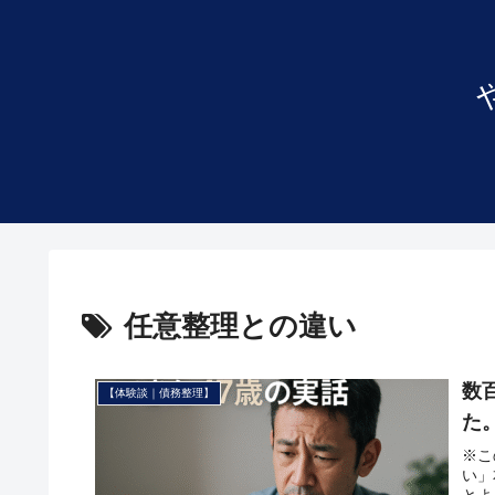
任意整理との違い
数
【体験談｜債務整理】
た
※こ
い」
とよ