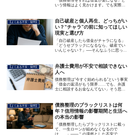
「債務整理をすれば借金が楽になる」と
いう情報はよく見かけます。でも実際に
はデメリットも存在します。それを知ら
ずに手続きすると後悔することも。この
記事では債務整理のデメリットを正直に
自己破産と個人再生、どっちがい
【よくある不安・疑問】
解説した上で、「それでも...
い？“チャラ”の前に知ってほしい
現実と選び方
「自己破産したら借金がチャラになる」
「どうせブラックになるなら、破産でい
いんじゃない？」──そんなふうに思って
いませんか？実際、自己破産は借金を帳
消しにできる強力な救済手続きです。で
もその一方で、「そんなに単純な話では
弁護士費用が不安で相談できない
【よくある不安・疑問】
ない」というのが現実で...
人へ
債務整理は“今すぐ始められる”という事実
「借金の返済がもう限界……でも、弁護
士に相談するお金なんてない」そう思っ
て、ひとりで悩み続けていませんか？実
は私も同じでした。でも今は、債務整理
を始めて本当に良かったと思っていま
債務整理のブラックリストは何
【よくある不安・疑問】
す。この記事では、債務...
年？信用情報の影響期間と生活へ
の本当の影響
「債務整理したらブラックリストに載っ
て、一生ローンが組めなくなるので
は……」——この漠然とした不安で、手