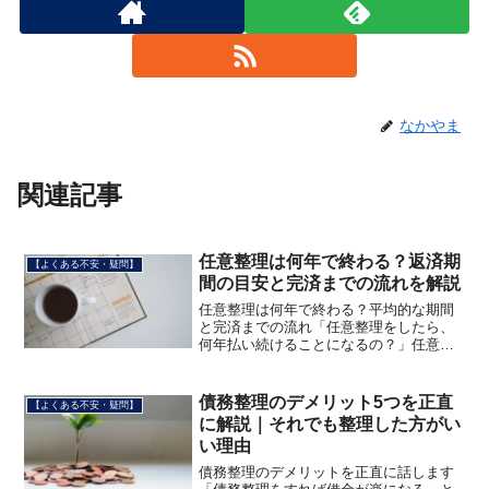
なかやま
関連記事
任意整理は何年で終わる？返済期
【よくある不安・疑問】
間の目安と完済までの流れを解説
任意整理は何年で終わる？平均的な期間
と完済までの流れ「任意整理をしたら、
何年払い続けることになるの？」任意整
理を検討している人がまず気になるの
が、この「期間」の問題です。結論から
言うと、任意整理後の返済期間は一般的
債務整理のデメリット5つを正直
【よくある不安・疑問】
に3〜5年（36〜60回払...
に解説｜それでも整理した方がい
い理由
債務整理のデメリットを正直に話します